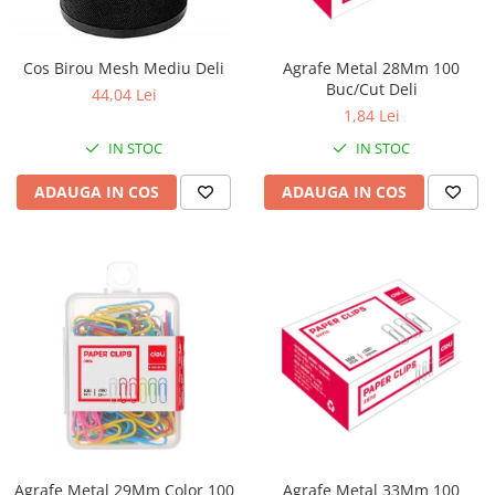
Perforatoare
Europubele
Suporturi pentru accesorii
Hartie igienica
Cos Birou Mesh Mediu Deli
Agrafe Metal 28Mm 100
Suporturi pentru documente
Buc/Cut Deli
Lavete
44,04 Lei
Tavite pentru Documente
1,84 Lei
Odorizante
Tusuri si tusiere
IN STOC
IN STOC
Produse din hartie
ADAUGA IN COS
ADAUGA IN COS
Prosoape din hartie
Saci menajeri
Sapunuri si dezinfectanti
Uz universal
Agrafe Metal 29Mm Color 100
Agrafe Metal 33Mm 100