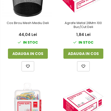
Foarfeci
Detergenti vase
Lipiciuri
Dispensere si consumabile
Perforatoare
Cos Birou Mesh Mediu Deli
Agrafe Metal 28Mm 100
Europubele
Buc/Cut Deli
Suporturi pentru accesorii
Hartie igienica
44,04 Lei
1,84 Lei
Suporturi pentru documente
IN STOC
IN STOC
Lavete
Tavite pentru Documente
Odorizante
ADAUGA IN COS
ADAUGA IN COS
Tusuri si tusiere
Produse din hartie
Prosoape din hartie
Saci menajeri
Sapunuri si dezinfectanti
Uz universal