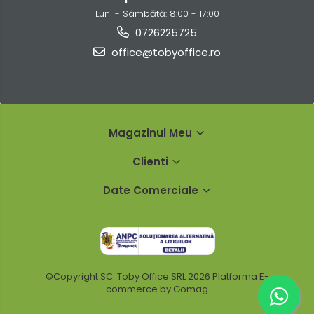
Luni - Sâmbătă: 8:00 - 17:00
0726225725
office@tobyoffice.ro
Magazinul Meu
Clienti
Date Comerciale
©Copyright SC. Toby Office SRL 2026
Platforma E-
commerce by Gomag