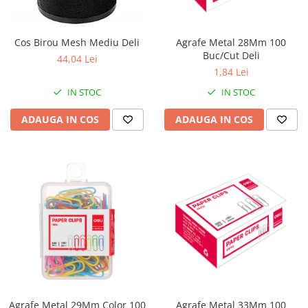
Perforatoare
Europubele
Suporturi pentru accesorii
Hartie igienica
Cos Birou Mesh Mediu Deli
Agrafe Metal 28Mm 100
Suporturi pentru documente
Buc/Cut Deli
Lavete
44,04 Lei
Tavite pentru Documente
1,84 Lei
Odorizante
Tusuri si tusiere
IN STOC
IN STOC
Produse din hartie
ADAUGA IN COS
ADAUGA IN COS
Prosoape din hartie
Saci menajeri
Sapunuri si dezinfectanti
Uz universal
Agrafe Metal 29Mm Color 100
Agrafe Metal 33Mm 100