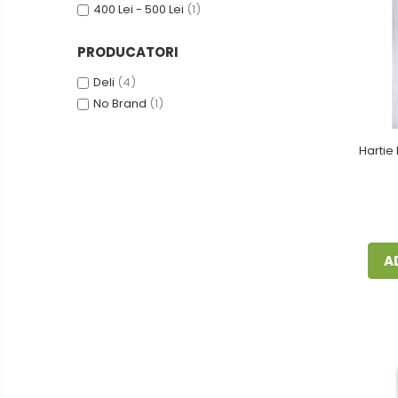
Calculatoare de birou
400 Lei - 500 Lei
(1)
Capsatoare
PRODUCATORI
Capse
Deli
(4)
Corectoare
No Brand
(1)
Cuttere
Decapsatoare
Hartie
Foarfeci
Lipiciuri
Perforatoare
Suporturi pentru accesorii
A
Suporturi pentru documente
Tavite pentru Documente
Tusuri si tusiere
Ambalare & Marcare