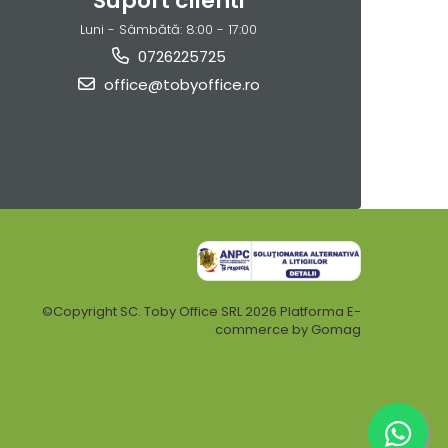
Suport clienti
Luni - Sâmbătă: 8:00 - 17:00
0726225725
office@tobyoffice.ro
©Copyright SC. Toby Office SRL 2026
Platforma E-
commerce by Gomag