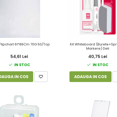
 Flipchart 61*86Cm 70G 50/Top
Kit Whiteboard (Burete+Sp
Markere) Deli
54,61 Lei
40,75 Lei
IN STOC
IN STOC
DAUGA IN COS
ADAUGA IN COS