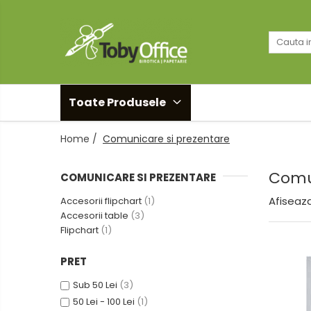
Toate Produsele
Black Friday
Toate Produsele
Idei cadouri
Home /
Comunicare si prezentare
Produs in Romania
Comu
COMUNICARE SI PREZENTARE
Solutii arhivare EcoToby
Afiseaza
Accesorii flipchart
(1)
Accesorii table
(3)
Accesorii pentru birou
Flipchart
(1)
Accesorii pentru birou
Agrafe. Pioneze. Clipsuri. Ace cu
PRET
Gamalie. Elastice
Sub 50 Lei
(3)
Buretiere
50 Lei - 100 Lei
(1)