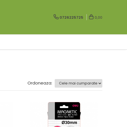
0726225725
0,00
Ordoneaza: