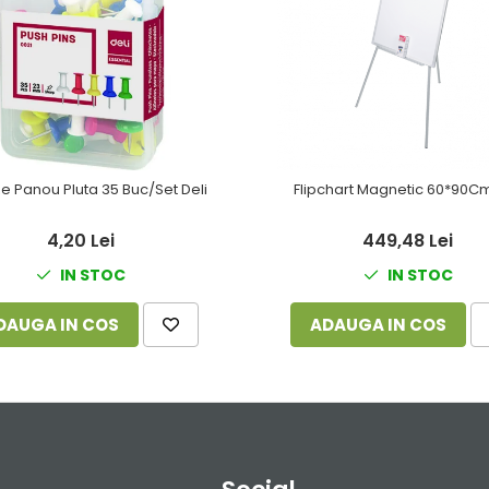
e Panou Pluta 35 Buc/Set Deli
Flipchart Magnetic 60*90Cm
4,20 Lei
449,48 Lei
IN STOC
IN STOC
DAUGA IN COS
ADAUGA IN COS