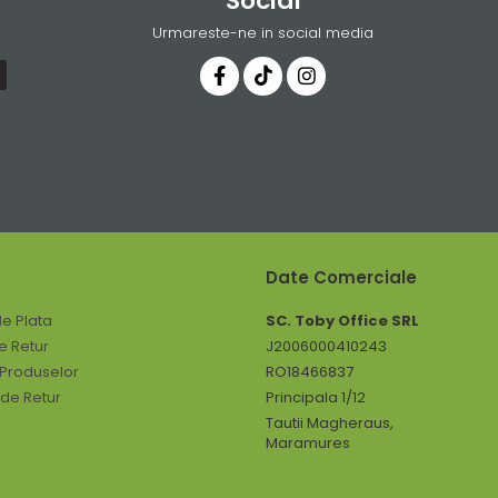
Social
Urmareste-ne in social media
Date Comerciale
e Plata
SC. Toby Office SRL
de Retur
J2006000410243
 Produselor
RO18466837
 de Retur
Principala 1/12
Tautii Magheraus,
Maramures