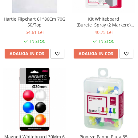
Perforatoare
Europubele
Suporturi pentru accesorii
Hartie igienica
Hartie Flipchart 61*86Cm 70G
Kit Whiteboard
Suporturi pentru documente
50/Top
(Burete+Spray+2 Markere)
Lavete
Deli
Tavite pentru Documente
54,61 Lei
40,75 Lei
Odorizante
Tusuri si tusiere
IN STOC
IN STOC
Produse din hartie
ADAUGA IN COS
ADAUGA IN COS
Prosoape din hartie
Saci menajeri
Sapunuri si dezinfectanti
Uz universal
Magneti Whiteboard 30Mm 6
Pioneze Panou Pluta 35