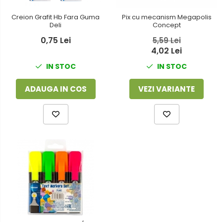
Creion Grafit Hb Fara Guma
Pix cu mecanism Megapolis
Deli
Concept
0,75 Lei
5,59 Lei
4,02 Lei
IN STOC
IN STOC
ADAUGA IN COS
VEZI VARIANTE