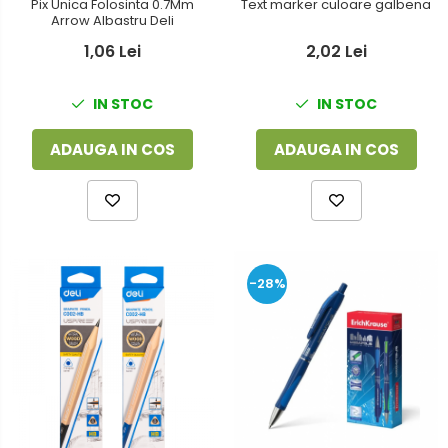
Pix Unica Folosinta 0.7Mm
Text marker culoare galbena
Arrow Albastru Deli
1,06 Lei
2,02 Lei
IN STOC
IN STOC
ADAUGA IN COS
ADAUGA IN COS
-28%