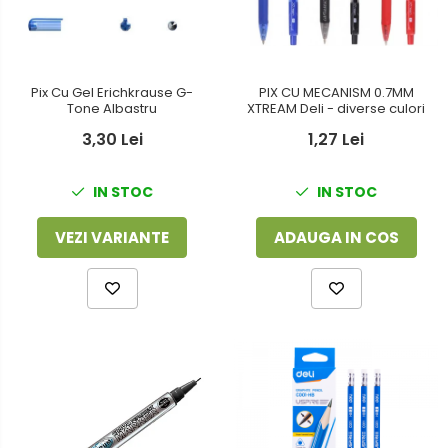
Foarfeci
Detergenti vase
Lipiciuri
Dispensere si consumabile
Perforatoare
PIX CU MECANISM 0.7MM
Pix Cu Gel Erichkrause G-
Europubele
XTREAM Deli - diverse culori
Tone Albastru
Suporturi pentru accesorii
1,27 Lei
Hartie igienica
3,30 Lei
Suporturi pentru documente
Lavete
IN STOC
IN STOC
Tavite pentru Documente
Odorizante
Tusuri si tusiere
ADAUGA IN COS
VEZI VARIANTE
Produse din hartie
Prosoape din hartie
Saci menajeri
Sapunuri si dezinfectanti
Uz universal