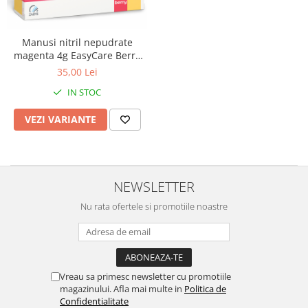
Perforatoare
Europubele
Suporturi pentru accesorii
Hartie igienica
Manusi nitril nepudrate
Suporturi pentru documente
magenta 4g EasyCare Berry
Lavete
100buc
Tavite pentru Documente
35,00 Lei
Odorizante
Tusuri si tusiere
IN STOC
Produse din hartie
VEZI VARIANTE
Prosoape din hartie
Saci menajeri
Sapunuri si dezinfectanti
NEWSLETTER
Uz universal
Nu rata ofertele si promotiile noastre
Vreau sa primesc newsletter cu promotiile
magazinului. Afla mai multe in
Politica de
Confidentialitate