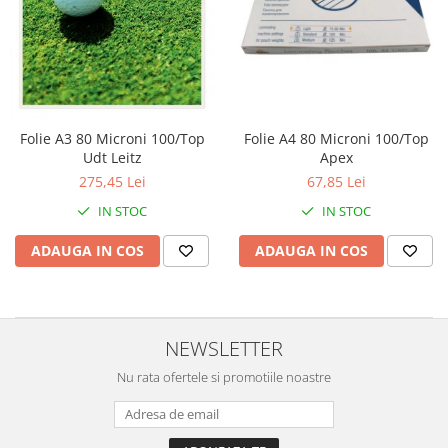
Perforatoare
Europubele
Suporturi pentru accesorii
Hartie igienica
Suporturi pentru documente
Lavete
Tavite pentru Documente
Odorizante
Tusuri si tusiere
Folie A3 80 Microni 100/Top
Folie A4 80 Microni 100/Top
Produse din hartie
Udt Leitz
Apex
Prosoape din hartie
275,45 Lei
67,85 Lei
Saci menajeri
IN STOC
IN STOC
Sapunuri si dezinfectanti
ADAUGA IN COS
ADAUGA IN COS
Uz universal
NEWSLETTER
Nu rata ofertele si promotiile noastre