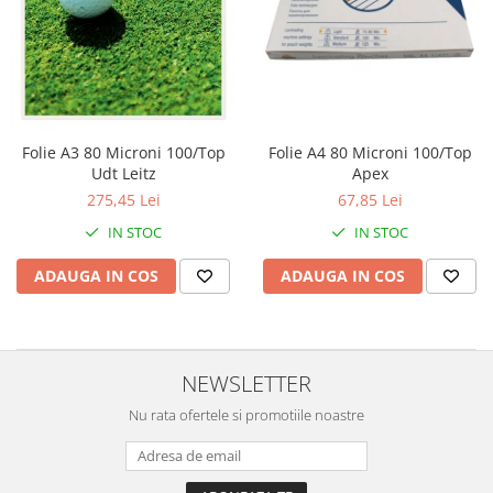
Perforatoare
Europubele
Suporturi pentru accesorii
Hartie igienica
Suporturi pentru documente
Lavete
Tavite pentru Documente
Odorizante
Tusuri si tusiere
Folie A3 80 Microni 100/Top
Folie A4 80 Microni 100/Top
Produse din hartie
Udt Leitz
Apex
Prosoape din hartie
275,45 Lei
67,85 Lei
Saci menajeri
IN STOC
IN STOC
Sapunuri si dezinfectanti
ADAUGA IN COS
ADAUGA IN COS
Uz universal
NEWSLETTER
Nu rata ofertele si promotiile noastre