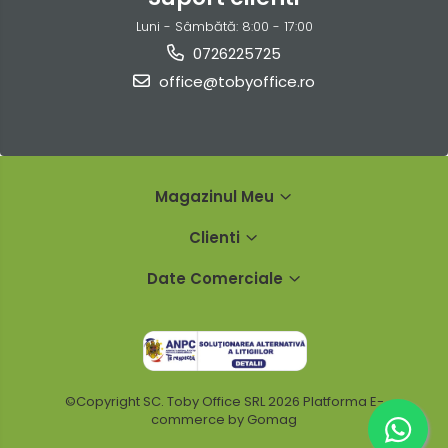
Luni - Sâmbătă: 8:00 - 17:00
0726225725
office@tobyoffice.ro
Magazinul Meu
Clienti
Date Comerciale
©Copyright SC. Toby Office SRL 2026
Platforma E-
commerce by Gomag