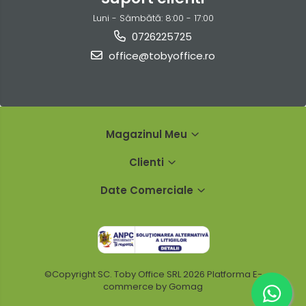
Luni - Sâmbătă: 8:00 - 17:00
0726225725
office@tobyoffice.ro
Magazinul Meu
Clienti
Date Comerciale
©Copyright SC. Toby Office SRL 2026
Platforma E-
commerce by Gomag