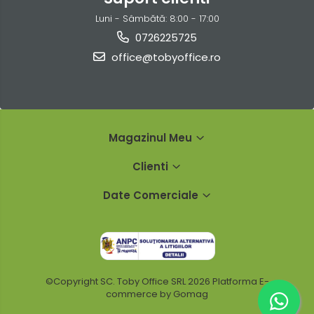
Luni - Sâmbătă: 8:00 - 17:00
0726225725
office@tobyoffice.ro
Magazinul Meu
Clienti
Date Comerciale
©Copyright SC. Toby Office SRL 2026
Platforma E-
commerce by Gomag