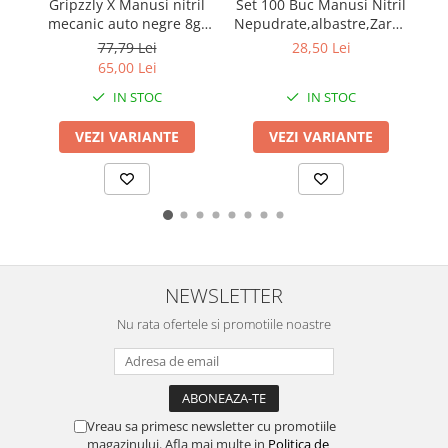
Set 100 Buc Manusi Nitril
Se
Gripzzly X Manusi nitril
Nepudrate,albastre,Zarys,
mecanic auto negre 8gr
easyCARE
cu manseta extinsa
28,50 Lei
77,79 Lei
100buc/cut
65,00 Lei
IN STOC
IN STOC
VEZI VARIANTE
VEZI VARIANTE
NEWSLETTER
Nu rata ofertele si promotiile noastre
Vreau sa primesc newsletter cu promotiile
magazinului. Afla mai multe in
Politica de