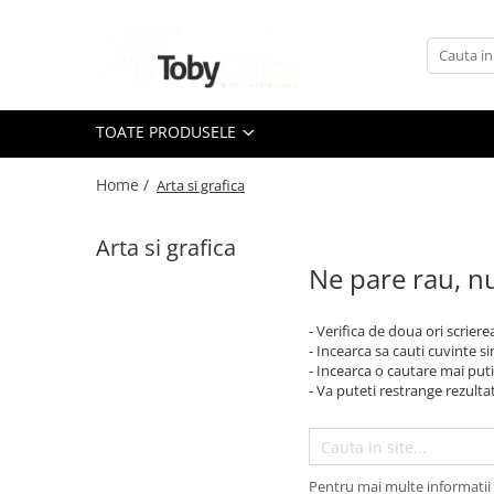
Toate Produsele
TOATE PRODUSELE
Black Friday
Home /
Arta si grafica
Idei cadouri
Produs in Romania
Arta si grafica
Ne pare rau, nu
Solutii arhivare EcoToby
- Verifica de doua ori scriere
Accesorii pentru birou
- Incearca sa cauti cuvinte s
- Incearca o cautare mai puti
Accesorii pentru birou
- Va puteti restrange rezultat
Agrafe. Pioneze. Clipsuri. Ace cu
Gamalie. Elastice
Buretiere
Pentru mai multe informatii 