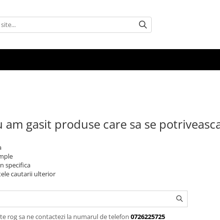
 am gasit produse care sa se potriveasc
a
imple
n specifica
ele cautarii ulterior
te rog sa ne contactezi la numarul de telefon
0726225725