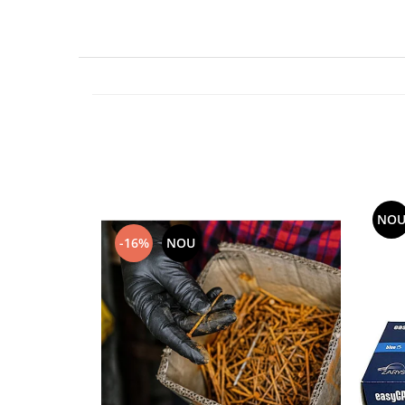
Calculatoare de birou
Capsatoare
Capse
Corectoare
Cuttere
Decapsatoare
Foarfeci
Lipiciuri
NO
Perforatoare
-16%
NOU
Suporturi pentru accesorii
Suporturi pentru documente
Tavite pentru Documente
Tusuri si tusiere
Ambalare & Marcare