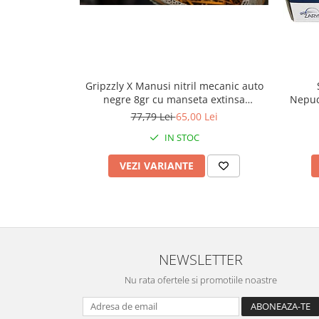
Benzi adezive
Folie stretch
Sfoara
Aparatura pentru birou
Gripzzly X Manusi nitril mecanic auto
Nepud
negre 8gr cu manseta extinsa
Consumabile laminare
100buc/cut
77,79 Lei
65,00 Lei
IN STOC
Instrumente de scris
Corectoare
VEZI VARIANTE
Creioane grafit
Creioane mecanice
Linere
Markere pentru tabla
NEWSLETTER
Markere permanente
Nu rata ofertele si promotiile noastre
Mine creion mecanic
Pixuri