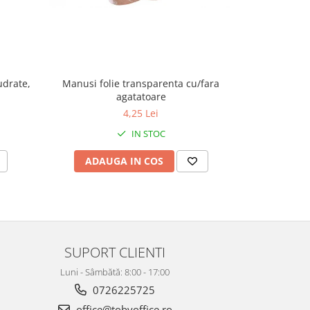
udrate,
Manusi folie transparenta cu/fara
Capsator 4
agatatoare
Meta
4,25 Lei
IN STOC
ADAUGA IN COS
ADAU
SUPORT CLIENTI
Luni - Sâmbătă: 8:00 - 17:00
0726225725
office@tobyoffice.ro