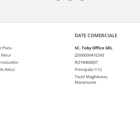
DATE COMERCIALE
 Plata
SC. Toby Office SRL
e Retur
J2006000410243
Produselor
RO18466837
de Retur
Principala 1/12
Tautii Magheraus,
Maramures