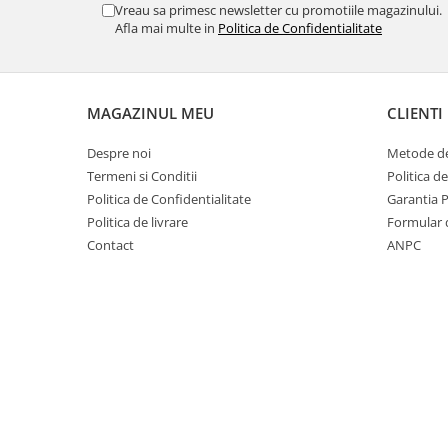
Vreau sa primesc newsletter cu promotiile magazinului.
Textmarkere
Afla mai multe in
Politica de Confidentialitate
Organizare & Arhivare
Arhivare
MAGAZINUL MEU
CLIENTI
Bibliorafturi
Despre noi
Metode de
Clipboarduri
Termeni si Conditii
Politica d
Container arhivare
Politica de Confidentialitate
Garantia 
Cutii arhivare
Politica de livrare
Formular 
Contact
ANPC
Dosare din carton
Dosare din plastic
Folii
Indecsi si separatoare
Produse curatenie
Cosuri pentru birou