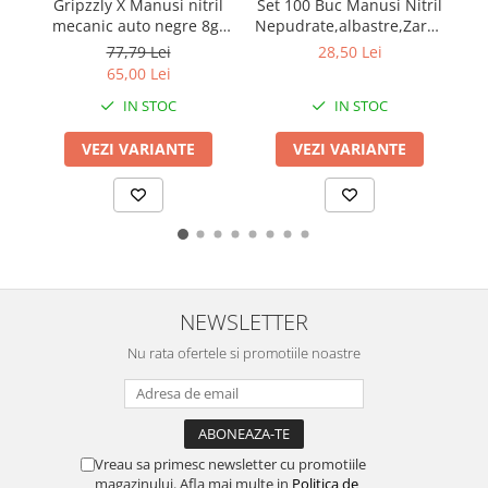
Set 100 Buc Manusi Nitril
Se
Gripzzly X Manusi nitril
Nepudrate,albastre,Zarys,
mecanic auto negre 8gr
easyCARE
cu manseta extinsa
28,50 Lei
77,79 Lei
100buc/cut
65,00 Lei
IN STOC
IN STOC
VEZI VARIANTE
VEZI VARIANTE
NEWSLETTER
Nu rata ofertele si promotiile noastre
Vreau sa primesc newsletter cu promotiile
magazinului. Afla mai multe in
Politica de