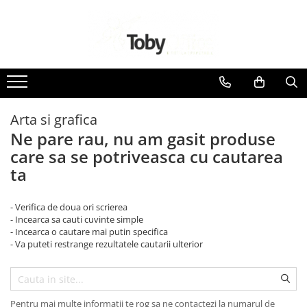
Toate Produsele
Black Friday
Arta si grafica
Idei cadouri
Ne pare rau, nu am gasit produse
Produs in Romania
care sa se potriveasca cu cautarea
ta
Solutii arhivare EcoToby
- Verifica de doua ori scrierea
Accesorii pentru birou
- Incearca sa cauti cuvinte simple
Accesorii pentru birou
- Incearca o cautare mai putin specifica
- Va puteti restrange rezultatele cautarii ulterior
Agrafe. Pioneze. Clipsuri. Ace cu
Gamalie. Elastice
Buretiere
Pentru mai multe informatii te rog sa ne contactezi la numarul de