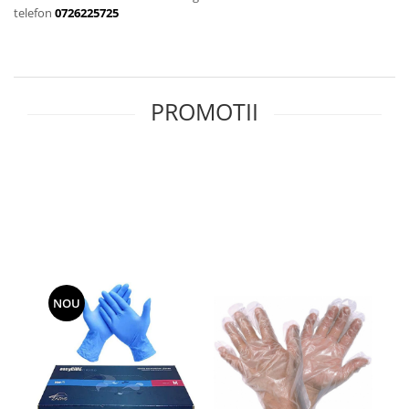
Calculatoare de birou
telefon
0726225725
Capsatoare
Capse
Corectoare
PROMOTII
Cuttere
Decapsatoare
Foarfeci
Lipiciuri
Perforatoare
Suporturi pentru accesorii
Suporturi pentru documente
NOU
Tavite pentru Documente
Tusuri si tusiere
Ambalare & Marcare