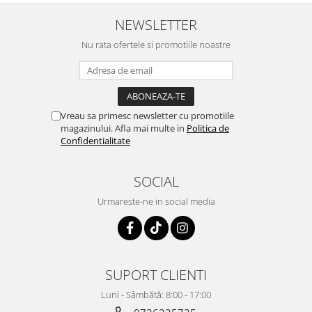
Textmarkere
NEWSLETTER
Nu rata ofertele si promotiile noastre
Organizare & Arhivare
Arhivare
Bibliorafturi
Clipboarduri
Vreau sa primesc newsletter cu promotiile
magazinului. Afla mai multe in
Politica de
Container arhivare
Confidentialitate
Cutii arhivare
Dosare din carton
SOCIAL
Dosare din plastic
Urmareste-ne in social media
Folii
Indecsi si separatoare
SUPORT CLIENTI
Produse curatenie
Cosuri pentru birou
Luni - Sâmbătă: 8:00 - 17:00