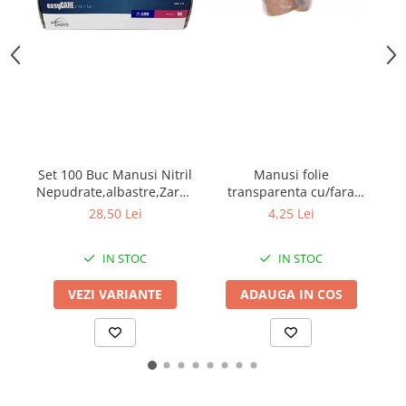
Benzi adezive
Folie stretch
Sfoara
Aparatura pentru birou
Consumabile laminare
Manusi folie
G
Set 100 Buc Manusi Nitril
Instrumente de scris
transparenta cu/fara
m
Nepudrate,albastre,Zarys,
Corectoare
agatatoare
easyCARE
4,25 Lei
28,50 Lei
Creioane grafit
Creioane mecanice
IN STOC
IN STOC
Linere
ADAUGA IN COS
VEZI VARIANTE
Markere pentru tabla
Markere permanente
Mine creion mecanic
Pixuri