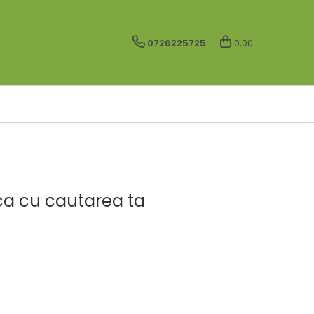
0726225725
0,00
ca cu cautarea ta