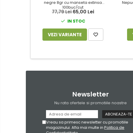
Benzi adezive
negre 8gr cu manseta extinsa
Nepud
100buc/cut
Aparatura
Folie stretch
65,00 Lei
77,79 Lei
pentru birou
Sfoara
IN STOC
Instrumente
Consumabile laminare
de
VEZI VARIANTE
scris
Corectoare
Organizare
Creioane grafit
&
Arhivare
Creioane mecanice
Produse
Linere
curatenie
Markere pentru tabla
Produse
Markere permanente
din
Newsletter
Mine creion mecanic
hartie
Nu rata ofertele si promotiile noastre
Pixuri
Rechizite
scolare
Textmarkere
Vreau sa primesc newsletter cu promotiile
Arhivare
Echipamente
magazinului. Afla mai multe in
Politica de
de
Bibliorafturi
Confidentialitate