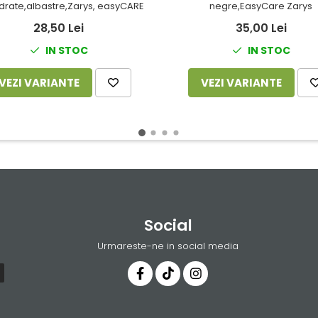
rate,albastre,Zarys, easyCARE
negre,EasyCare Zarys
28,50 Lei
35,00 Lei
IN STOC
IN STOC
VEZI VARIANTE
VEZI VARIANTE
Social
Urmareste-ne in social media