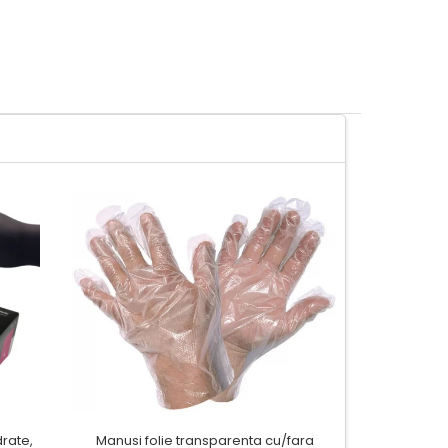
drate,
Manusi folie transparenta cu/fara
Capsator 