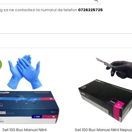
og sa ne contactezi la numarul de telefon
0726225725
U
Set 100 Buc Manusi Nitril
Set 100 Buc Manusi Nitril Nepu