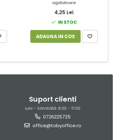
agatatoare
Met
4,25 Lei
IN STOC
ADAUGA IN COS
ADAUG
Suport clienti
Luni - Sâmbătă: 8:00 - 17:00
0726225725
office@tobyoffice.ro