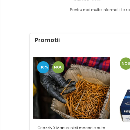
Calculatoare de birou
Pentru mai multe informatii te r
Capsatoare
Capse
Corectoare
Cuttere
Promotii
Decapsatoare
Foarfeci
NO
Lipiciuri
-16%
NOU
Perforatoare
Suporturi pentru accesorii
Suporturi pentru documente
Tavite pentru Documente
Tusuri si tusiere
Ambalare & Marcare
Gripzzly X Manusi nitril mecanic auto