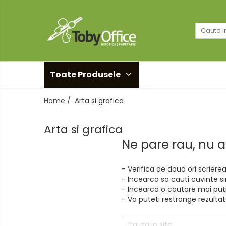
Toate Produsele
Black Friday
Toate Produsele
Idei cadouri
Home /
Arta si grafica
Produs in Romania
Arta si grafica
Solutii arhivare EcoToby
Ne pare rau, nu 
Accesorii pentru birou
- Verifica de doua ori scriere
Accesorii pentru birou
- Incearca sa cauti cuvinte s
Agrafe. Pioneze. Clipsuri. Ace cu
- Incearca o cautare mai put
Gamalie. Elastice
- Va puteti restrange rezultate
Buretiere