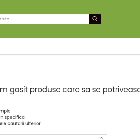
am gasit produse care sa se potriveas
a
imple
in specifica
le cautarii ulterior