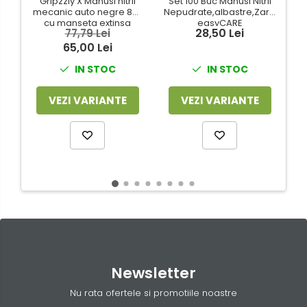
Gripzzly X Manusi nitril
Set 100 Buc Manusi Nitril
S
mecanic auto negre 8gr
Nepudrate,albastre,Zarys,
cu manseta extinsa
easyCARE
28,50 Lei
77,79 Lei
100buc/cut
65,00 Lei
IN STOC
IN STOC
VEZI VARIANTE
VEZI VARIANTE
Newsletter
Nu rata ofertele si promotiile noastre