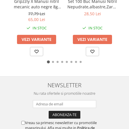
Set 100 Buc Manusi Nitril
Se
Gripzzly X Manusi nitril
Nepudrate,albastre,Zarys,
mecanic auto negre 8gr
easyCARE
cu manseta extinsa
28,50 Lei
77,79 Lei
100buc/cut
65,00 Lei
IN STOC
IN STOC
VEZI VARIANTE
VEZI VARIANTE
NEWSLETTER
Nu rata ofertele si promotiile noastre
Vreau sa primesc newsletter cu promotiile
magazinului. Afla mai multe in
Politica de